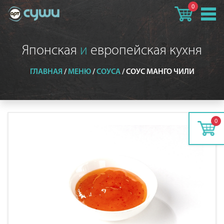
0
Японская
и
европейская кухня
ГЛАВНАЯ
/
МЕНЮ
/
СОУСА
/
СОУС МАНГО ЧИЛИ
0