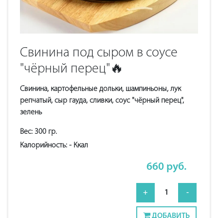
Свинина под сыром в соусе
"чёрный перец"🔥
Свинина, картофельные дольки, шампиньоны, лук
репчатый, сыр гауда, сливки, соус "чёрный перец",
зелень
Вес:
300
гр.
Калорийность:
-
Ккал
660
руб.
+
1
-
ДОБАВИТЬ